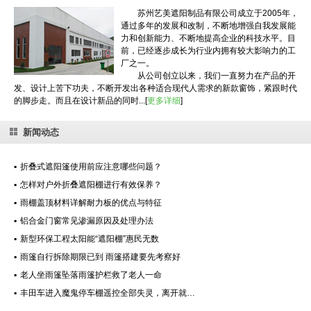
苏州艺美遮阳制品有限公司成立于2005年，
通过多年的发展和改制，不断地增强自我发展能
力和创新能力、不断地提高企业的科技水平。目
前，已经逐步成长为行业内拥有较大影响力的工
厂之一。
从公司创立以来，我们一直努力在产品的开
发、设计上苦下功夫，不断开发出各种适合现代人需求的新款窗饰，紧跟时代
的脚步走。而且在设计新品的同时...[
更多详细
]
新闻动态
▪
折叠式遮阳篷使用前应注意哪些问题？
▪
怎样对户外折叠遮阳棚进行有效保养？
▪
雨棚盖顶材料详解耐力板的优点与特征
▪
铝合金门窗常见渗漏原因及处理办法
▪
新型环保工程太阳能“遮阳棚”惠民无数
▪
雨篷自行拆除期限已到 雨篷搭建要先考察好
▪
老人坐雨篷坠落雨篷护栏救了老人一命
▪
丰田车进入魔鬼停车棚遥控全部失灵，离开就…