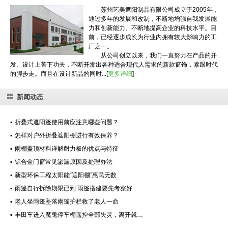
苏州艺美遮阳制品有限公司成立于2005年，
通过多年的发展和改制，不断地增强自我发展能
力和创新能力、不断地提高企业的科技水平。目
前，已经逐步成长为行业内拥有较大影响力的工
厂之一。
从公司创立以来，我们一直努力在产品的开
发、设计上苦下功夫，不断开发出各种适合现代人需求的新款窗饰，紧跟时代
的脚步走。而且在设计新品的同时...[
更多详细
]
新闻动态
▪
折叠式遮阳篷使用前应注意哪些问题？
▪
怎样对户外折叠遮阳棚进行有效保养？
▪
雨棚盖顶材料详解耐力板的优点与特征
▪
铝合金门窗常见渗漏原因及处理办法
▪
新型环保工程太阳能“遮阳棚”惠民无数
▪
雨篷自行拆除期限已到 雨篷搭建要先考察好
▪
老人坐雨篷坠落雨篷护栏救了老人一命
▪
丰田车进入魔鬼停车棚遥控全部失灵，离开就…