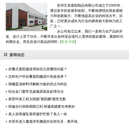
苏州艺美遮阳制品有限公司成立于2005年，
通过多年的发展和改制，不断地增强自我发展能
力和创新能力、不断地提高企业的科技水平。目
前，已经逐步成长为行业内拥有较大影响力的工
厂之一。
从公司创立以来，我们一直努力在产品的开
发、设计上苦下功夫，不断开发出各种适合现代人需求的新款窗饰，紧跟时代
的脚步走。而且在设计新品的同时...[
更多详细
]
新闻动态
▪
折叠式遮阳篷使用前应注意哪些问题？
▪
怎样对户外折叠遮阳棚进行有效保养？
▪
雨棚盖顶材料详解耐力板的优点与特征
▪
铝合金门窗常见渗漏原因及处理办法
▪
新型环保工程太阳能“遮阳棚”惠民无数
▪
雨篷自行拆除期限已到 雨篷搭建要先考察好
▪
老人坐雨篷坠落雨篷护栏救了老人一命
▪
丰田车进入魔鬼停车棚遥控全部失灵，离开就…